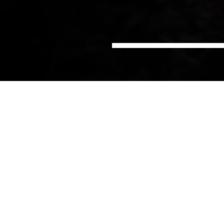
Home
Duurzaamheid in de voedings- &
Diensten
drankenindustrie
Duurzaamheid wordt voor bedrijven steeds
belangrijker om mee te nemen in de bedrijfsvoering
en de voedings- en drankenindustrie krijgt daarbij
steeds meer druk van consumenten en wet- en
regelgeving.
Binnen alle sectoren van de industrie, of het nu gaat
om groente, fruit, zuivel, plantaardig voedsel,
ingrediënten, bakkerijproducten of bier en dranken,